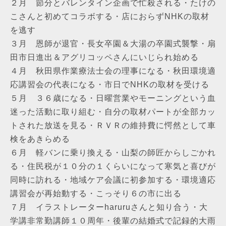
２月 節分とバレンタイン企画で忙殺される・たけの
こさんと初めてコラボする・店におらずNHKの取材
を逃す
３月 恩師が退官・長女卒園＆大湯の卒園式襲撃・扇
田市日進出＆アグリコッペさんにいじられ始める
４月 秋田県作業療法士会の理事になる・秋田環境適
応講習会の代表になる・市日でNHKの取材を受ける
５月 ３６歳になる・日曜営業やモーニングという血
迷った活動に取り組む・自分の取材パートが全部カッ
トされた放送を見る・ＲＶＲの維持費に愕然として車
検をあきらめる
６月 軽バンに乗り換える・山梨の師匠からしごかれ
る・住民税が１０分の１くらいになって寒気と喜びが
同時に訪れる・地域ケア会議に初参加する・環境適応
講習会が再始動する・こっそり６の市に出る
７月 イラストレーターharuruさんと知り合う・大
学講非常勤講師１０周年・後輩の結婚式で記録的大雨