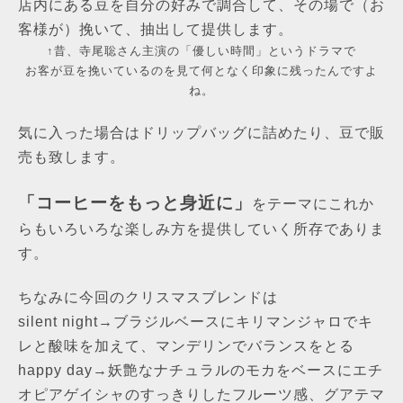
店内にある豆を自分の好みで調合して、その場で（お
客様が）挽いて、抽出して提供します。
↑昔、寺尾聡さん主演の「優しい時間」というドラマで
お客が豆を挽いているのを見て何となく印象に残ったんですよ
ね。
気に入った場合はドリップバッグに詰めたり、豆で販
売も致します。
「コーヒーをもっと身近に」
をテーマにこれか
らもいろいろな楽しみ方を提供していく所存でありま
す。
ちなみに今回のクリスマスブレンドは
silent night→ブラジルベースにキリマンジャロでキ
レと酸味を加えて、マンデリンでバランスをとる
happy day→妖艶なナチュラルのモカをベースにエチ
オピアゲイシャのすっきりしたフルーツ感、グアテマ