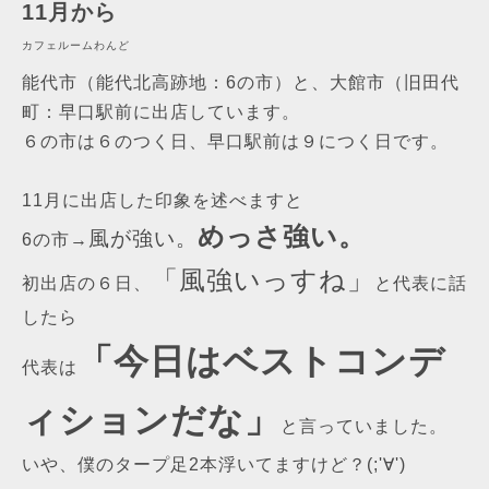
11月から
カフェルームわんど
能代市（能代北高跡地：6の市）と、大館市（旧田代
町：早口駅前に出店しています。
６の市は６のつく日、早口駅前は９につく日です。
11月に出店した印象を述べますと
めっさ強い。
風が強い。
6の市→
「風強いっすね」
初出店の６日、
と代表に話
したら
「今日はベストコンデ
代表は
ィションだな」
と言っていました。
いや、僕のタープ足2本浮いてますけど？(;'∀')