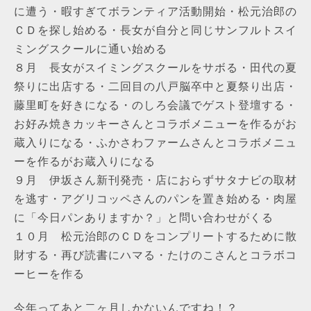
に遭う・暇すぎてボランティア活動開始・松元治郎の
ＣＤを探し始める・長女が自分と同じサンフルトスイ
ミングスクールに通い始める
８月 長女がスイミングスクールをサボる・田代の夏
祭りに出店する・二回目の八戸脳卒中と夏祭り出店・
藤里町を好きになる・のしろ会議でゲスト登壇する・
お好み焼きカッキーさんとコラボメニューを作るがお
蔵入りになる・ふかさわファームさんとコラボメニュ
ーを作るがお蔵入りになる
９月
伊坂さん新刊発売・店におらずサタナビの取材
を逃す・アグリコッペさんのパンを置き始める・肉屋
に「今日パンありますか？」と問い合わせがくる
１０月 松元治郎のＣＤをコンプリートするために散
財する・再び読書にハマる・たけのこさんとコラボコ
ーヒーを作る
今年ってあと二ヶ月しかないんですね！？