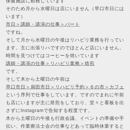
保健施設に勤務しています
そのため月から水曜日は店にいません（早口市日には
います）
市日＞講師・講演の仕事＞パート
ですね。
そして月から水曜日の午後はリハビリ業務を行ってい
ます。主に出張リハですのでほとんど店にいません。
時間を見つけてはコーヒーを焼いています
講師・講演の仕事＞リハビリ業務＞焙煎
です。
そして木から土曜日の午前は
早口市日＞扇田市日＞リハビリ予約＞６の市＞カフェ
という序列で仕事をしています。ですのでまれに午前
も店にいますが主に焙煎をしており、堂々と看板を出
さずにInstagramで告知する程度です。
木から土曜日の午後も行政会議、イベントの準備や手
伝い、作業療法士会の仕事などあって臨時休業すると