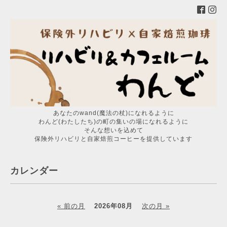
あなたのwand(魔法の杖)になれるように
わんど(わたしたち)の町の集いの場になれるように
そんな想いを込めて
保険外リハビリと自家焙煎コーヒーを提供しています
カレンダー
« 前の月
2026年08月
次の月 »