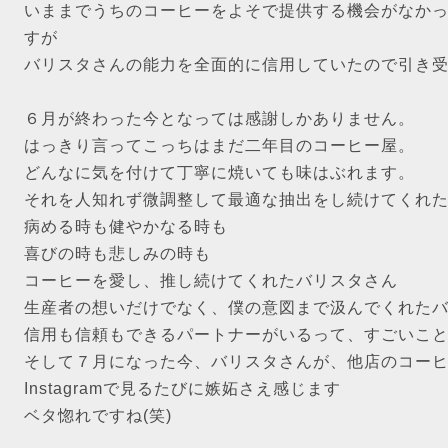
いままでうちのコーヒーをよそで提供する機会がなか
すが
バリスタさんの能力を全面的に信用していたので引き
６月が終わった今となっては感謝しかありません。
はっきり言ってこっちはまだ二年目のコーヒー屋。
どんなに気を付けて丁寧に焼いても味はぶれます。
それを人知れず微調整して最適な抽出をし続けてくれ
病める時も健やかなる時も
喜びの時も悲しみの時も
コーヒーを愛し、推し続けてくれたバリスタさん
生産者の想いだけでなく、僕の意図まで汲んでくれた
信用も信頼もできるパートナーがいるって、すごいこ
そして７月になった今、バリスタさんが、他店のコー
Instagramで見るたびに嫉妬さえ感じます
ベタ惚れですね(笑)