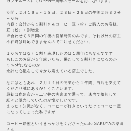
カフェルームにてOPEN一周年のセールをおこないます。
期間：２月１６日～１８日、２３日～２５日の午後２時３０分
～６時
内容：会計から１割引き＆コーヒー豆（粉）ご購入のお客様、
豆（粉）１割増量
※合わせて６日間の午後の営業時間のみです。それ以外の店主
不在時は対応できませんのでご注意ください。
１０％ではなく１割と表現したのは１周年にちなんでです
もしこのお店が５年続いたら、果たして５割引きになるのか
５％offになるのか
余計な心配をして今から震えている店主でした。
なにはともあれ、２月１４日の開業から１年間、当店を支えて
くださり誠にありがとうございます。
最初は鹿角市から二ツ井の実家まで通って、店内で焙煎して
細々と販売していたのが懐かしいです。
まったく知識がなく、コーヒーが好きというだけでコーヒー屋
になってしまった私ですが
コーヒー焙煎というきっかけをくださったcafe SAKUYAの柴田
さん