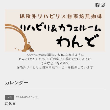
あなたのwand(魔法の杖)になれるように
わんど(わたしたち)の町の集いの場になれるように
そんな想いを込めて
保険外リハビリと自家焙煎コーヒーを提供しています
カレンダー
2026-03-15 (日)
休日
店休日