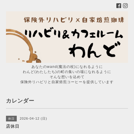
あなたのwand(魔法の杖)になれるように
わんど(わたしたち)の町の集いの場になれるように
そんな想いを込めて
保険外リハビリと自家焙煎コーヒーを提供しています
カレンダー
2026-04-12 (日)
休日
店休日