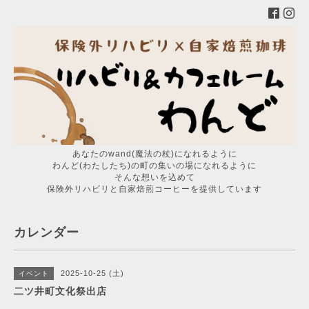
あなたのwand(魔法の杖)になれるように
わんど(わたしたち)の町の集いの場になれるように
そんな想いを込めて
保険外リハビリと自家焙煎コーヒーを提供しています
カレンダー
2025-10-25 (土)
イベント
二ツ井町文化祭出店