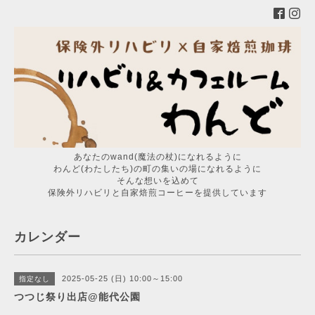
あなたのwand(魔法の杖)になれるように
わんど(わたしたち)の町の集いの場になれるように
そんな想いを込めて
保険外リハビリと自家焙煎コーヒーを提供しています
カレンダー
2025-05-25 (日) 10:00～15:00
指定なし
つつじ祭り出店@能代公園