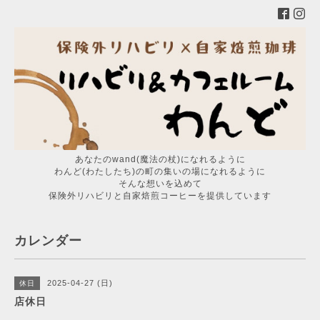
あなたのwand(魔法の杖)になれるように
わんど(わたしたち)の町の集いの場になれるように
そんな想いを込めて
保険外リハビリと自家焙煎コーヒーを提供しています
カレンダー
2025-04-27 (日)
休日
店休日