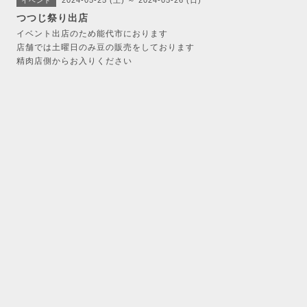
2024-05-25 (土) ～ 2024-05-26 (日)
イベント
つつじ祭り出店
イベント出店のため能代市におります
店舗では土曜日のみ豆の販売をしております
精肉店側からお入りください