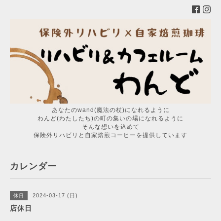
あなたのwand(魔法の杖)になれるように
わんど(わたしたち)の町の集いの場になれるように
そんな想いを込めて
保険外リハビリと自家焙煎コーヒーを提供しています
カレンダー
2024-03-17 (日)
休日
店休日