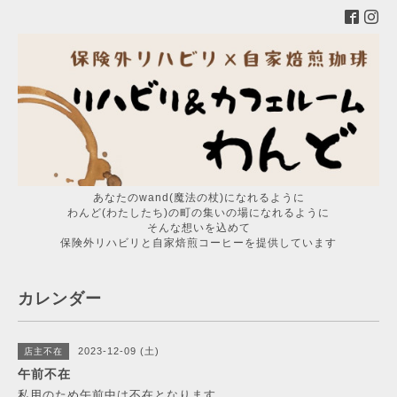
あなたのwand(魔法の杖)になれるように
わんど(わたしたち)の町の集いの場になれるように
そんな想いを込めて
保険外リハビリと自家焙煎コーヒーを提供しています
カレンダー
2023-12-09 (土)
店主不在
午前不在
私用のため午前中は不在となります。