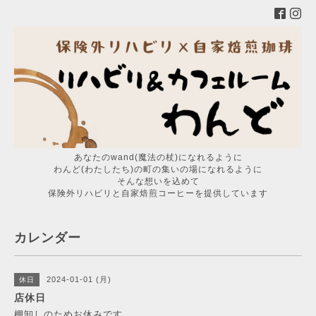
あなたのwand(魔法の杖)になれるように
わんど(わたしたち)の町の集いの場になれるように
そんな想いを込めて
保険外リハビリと自家焙煎コーヒーを提供しています
カレンダー
2024-01-01 (月)
休日
店休日
棚卸しのためお休みです