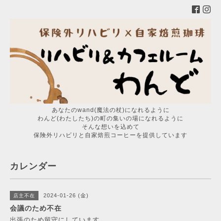
あなたのwand(魔法の杖)になれるように
わんど(わたしたち)の町の集いの場になれるように
そんな想いを込めて
保険外リハビリと自家焙煎コーヒーを提供しています
カレンダー
2024-01-26 (金)
店主不在
会議のため不在
出張のため留守にしています