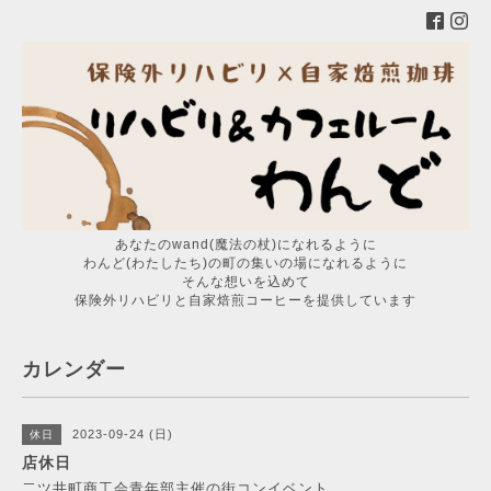
あなたのwand(魔法の杖)になれるように
わんど(わたしたち)の町の集いの場になれるように
そんな想いを込めて
保険外リハビリと自家焙煎コーヒーを提供しています
カレンダー
2023-09-24 (日)
休日
店休日
二ツ井町商工会青年部主催の街コンイベント