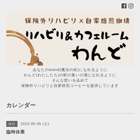
あなたのwand(魔法の杖)になれるように
わんど(わたしたち)の町の集いの場になれるように
そんな想いを込めて
保険外リハビリと自家焙煎コーヒーを提供しています
カレンダー
2023-05-06 (土)
休日
臨時休業