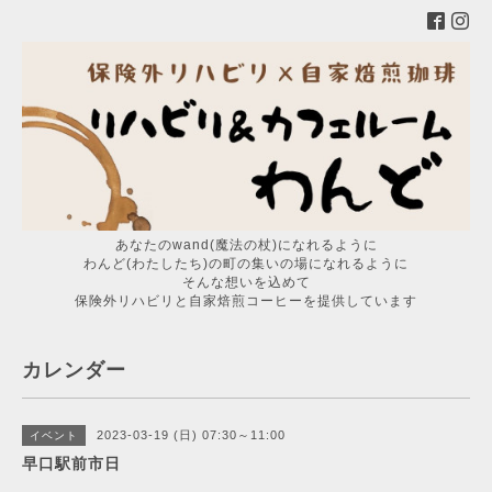
あなたのwand(魔法の杖)になれるように
わんど(わたしたち)の町の集いの場になれるように
そんな想いを込めて
保険外リハビリと自家焙煎コーヒーを提供しています
カレンダー
2023-03-19 (日) 07:30～11:00
イベント
早口駅前市日