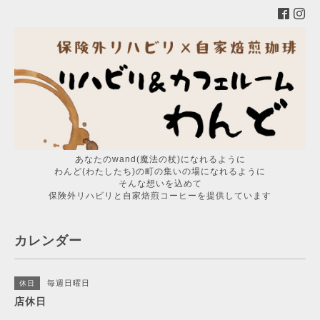
あなたのwand(魔法の杖)になれるように
わんど(わたしたち)の町の集いの場になれるように
そんな想いを込めて
保険外リハビリと自家焙煎コーヒーを提供しています
カレンダー
毎週日曜日
休日
店休日