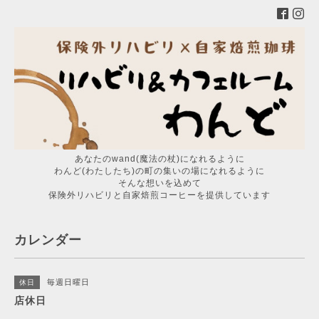
あなたのwand(魔法の杖)になれるように
わんど(わたしたち)の町の集いの場になれるように
そんな想いを込めて
保険外リハビリと自家焙煎コーヒーを提供しています
カレンダー
毎週日曜日
休日
店休日