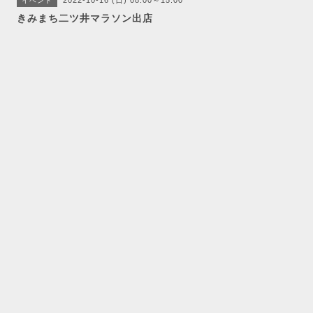
2022-10-16 (日) 08:00～15:00
イベント
きみまち二ツ井マラソン出店