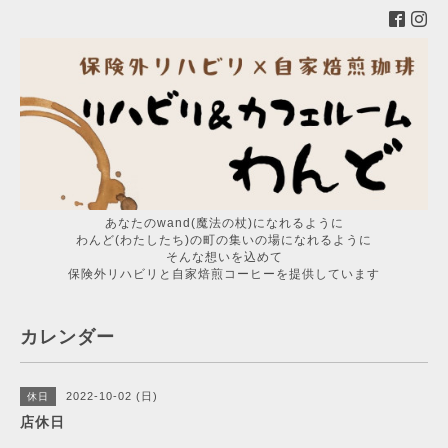
あなたのwand(魔法の杖)になれるように
わんど(わたしたち)の町の集いの場になれるように
そんな想いを込めて
保険外リハビリと自家焙煎コーヒーを提供しています
カレンダー
2022-10-02 (日)
休日
店休日