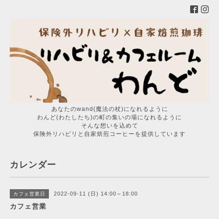
あなたのwand(魔法の杖)になれるように
わんど(わたしたち)の町の集いの場になれるように
そんな想いを込めて
保険外リハビリと自家焙煎コーヒーを提供しています
カレンダー
2022-09-11 (日) 14:00～18:00
カフェ営業日
カフェ営業