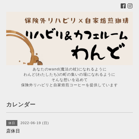
あなたのwand(魔法の杖)になれるように
わんど(わたしたち)の町の集いの場になれるように
そんな想いを込めて
保険外リハビリと自家焙煎コーヒーを提供しています
カレンダー
2022-06-19 (日)
休日
店休日