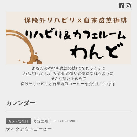
あなたのwand(魔法の杖)になれるように
わんど(わたしたち)の町の集いの場になれるように
そんな想いを込めて
保険外リハビリと自家焙煎コーヒーを提供しています
カレンダー
毎週土曜日 13:30～18:00
カフェ営業日
テイクアウトコーヒー