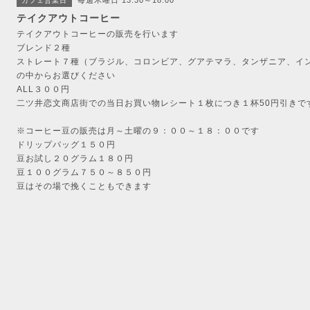
毎週木曜日 13:30～18:00
カフェ営業日
テイクアウトコーヒー
テイクアウトコーヒーの販売を行います
ブレンド２種
ストレート７種（ブラジル、コロンビア、グアテマラ、タンザニア、イ
の中からお選びください
ALL３００円
二ツ井恋文商店街での当日お買い物レシート１枚につき１杯50円引きで
※コーヒー豆の販売は月～土曜の９：００～１８：００です
ドリップバッグ１５０円
豆お試し２０グラム１８０円
豆１００グラム７５０～８５０円
豆はその場で挽くこともできます