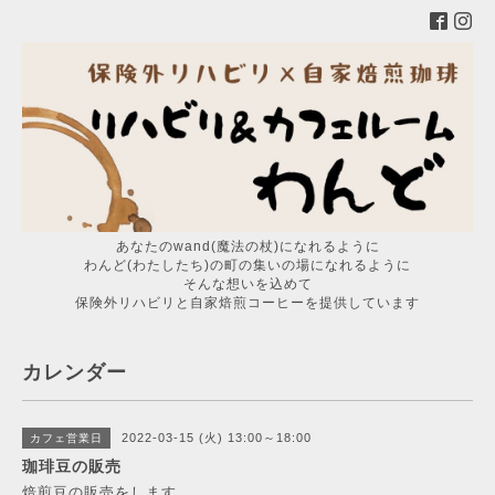
あなたのwand(魔法の杖)になれるように
わんど(わたしたち)の町の集いの場になれるように
そんな想いを込めて
保険外リハビリと自家焙煎コーヒーを提供しています
カレンダー
2022-03-15 (火) 13:00～18:00
カフェ営業日
珈琲豆の販売
焙煎豆の販売をします